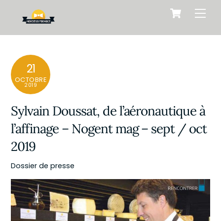
Cart
Skip
Men
to
content
21
OCTOBRE
2019
Sylvain Doussat, de l’aéronautique à
l’affinage – Nogent mag – sept / oct
2019
Dossier de presse