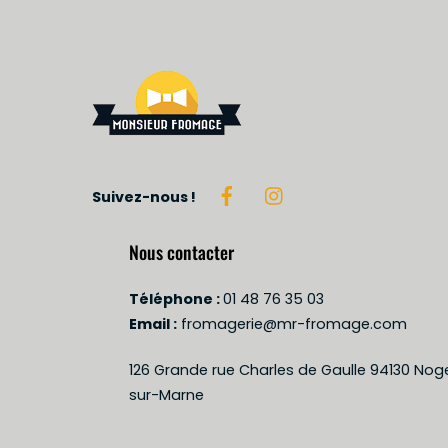
peuvent
être
choisies
sur
la
page
du
produit
Suivez-nous !
Nous contacter
Téléphone :
01 48 76 35 03
Email :
fromagerie@mr-fromage.com
126 Grande rue Charles de Gaulle 94130 Nog
sur-Marne