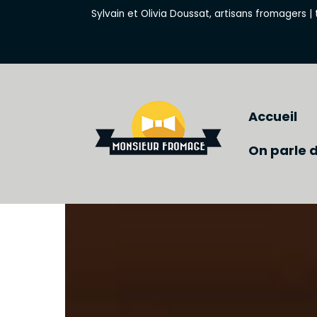
Skip
Sylvain et Olivia Doussat, artisans fromagers |
to
content
Accueil
On parle 