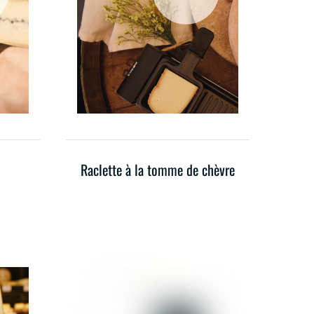
Raclette à la tomme de chèvre
Ce
produit
a
plusieurs
.
variations.
Les
options