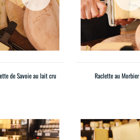
ette de Savoie au lait cru
Raclette au Morbier
Ce
Ce
produit
produit
a
a
plusieurs
plusieurs
variations.
variations
Les
Les
options
options