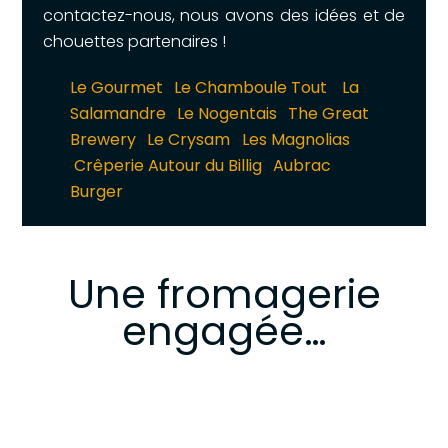
contactez-nous, nous avons des idées et de
chouettes partenaires !
Le Gourmet
;
Le Chamboule Tout
;
La
Salamandre
;
Le Nogentais
;
The Great
Brewery
;
Le Crysam
Les Magnolias
Crêperie Autour du Billig
;
Aubrac
Burger
Une fromagerie
engagée…